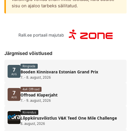
sisu on ajaloo tarbeks säilitatud.
Ralli.ee portaali majutab
Järgmised võistlused
Ringrada
7
Booden Kinnisvara Estonian Grand Prix
AUG
7. - 8. august, 2026
4x4 Offroad
7
Offroad Klaperjaht
AUG
7. - 9. august, 2026
Kiirendus
Lõppkiirusvõistlus V&K Teed One Mile Challenge
8. august, 2026