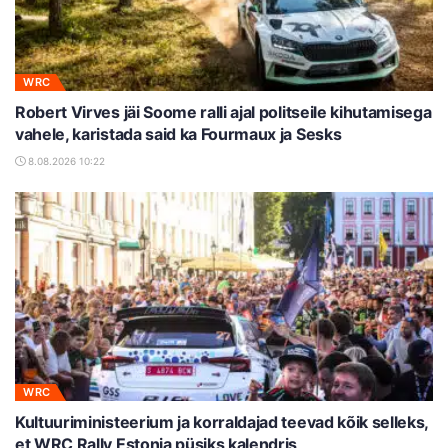
WRC
Robert Virves jäi Soome ralli ajal politseile kihutamisega
vahele, karistada said ka Fourmaux ja Sesks
8.08.2026 10:22
WRC
Kultuuriministeerium ja korraldajad teevad kõik selleks,
et WRC Rally Estonia püsiks kalendris