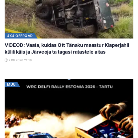
4X4 OFFROAD
VIDEOD: Vaata, kuidas Ott Tänaku maastur Klaperjahil
külili käis ja Järveoja ta tagasi ratastele aitas
7.08.2026 21:18
MUU