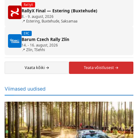
RallyX
RallyX Final — Estering (Buxtehude)
8. - 9. august, 2026
📍 Estering, Buxtehude, Saksamaa
ERC
Barum Czech Rally Zlín
14. - 16. august, 2026
📍 Zlín, Tšehhi
Vaata kõiki →
Teata võistlusest →
Viimased uudised