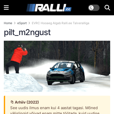
Home
eSport
EVRC Hooaeg Algab Ralli.ee Talveralliga
pilt_m2ngust
📁 Arhiiv (2022)
See uudis ilmus enam kui 4 aastat tagasi. Mõned
välislingid võivad enam mitte töötada, kuid uudise