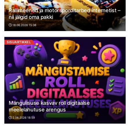
Rallimeened ja motorsporditarbed internetist –
nii jälgid oma pakki
18.06.2026 15:38
SISUARTIKKEL
Mängulisuse kasvav roll digitaalse
meelelahutuse arengus
2.06.2026 18:59