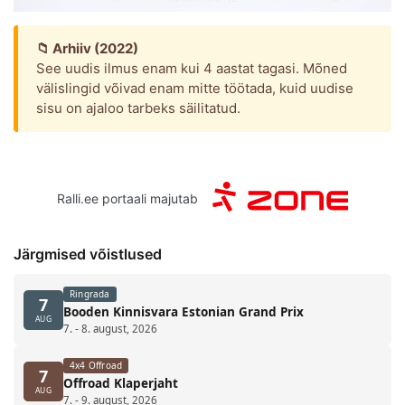
📁 Arhiiv (2022)
See uudis ilmus enam kui 4 aastat tagasi. Mõned
välislingid võivad enam mitte töötada, kuid uudise
sisu on ajaloo tarbeks säilitatud.
Ralli.ee portaali majutab
Järgmised võistlused
Ringrada
7
Booden Kinnisvara Estonian Grand Prix
AUG
7. - 8. august, 2026
4x4 Offroad
7
Offroad Klaperjaht
AUG
7. - 9. august, 2026