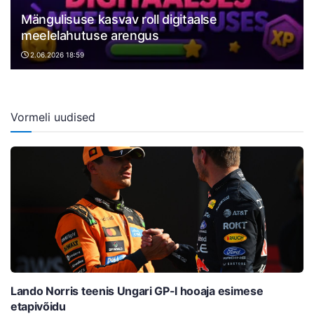
Mängulisuse kasvav roll digitaalse
meelelahutuse arengus
2.06.2026 18:59
Vormeli uudised
Lando Norris teenis Ungari GP-l hooaja esimese
etapivõidu