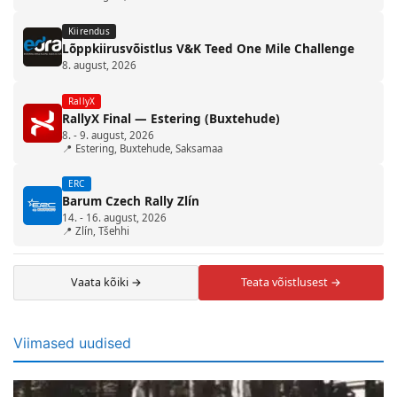
Kiirendus
Lõppkiirusvõistlus V&K Teed One Mile Challenge
8. august, 2026
RallyX
RallyX Final — Estering (Buxtehude)
8. - 9. august, 2026
📍 Estering, Buxtehude, Saksamaa
ERC
Barum Czech Rally Zlín
14. - 16. august, 2026
📍 Zlín, Tšehhi
Vaata kõiki →
Teata võistlusest →
Viimased uudised