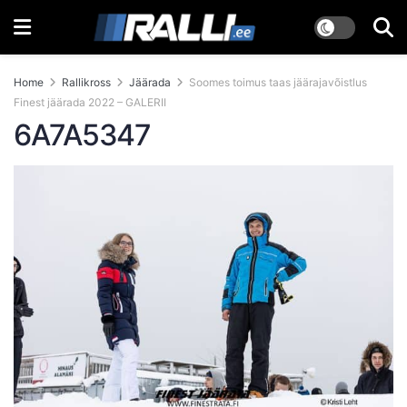
Home
Rallikross
Jäärada
Soomes toimus taas jäärajavõistlus
Finest jäärada 2022 – GALERII
6A7A5347