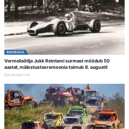
RINGRADA
Vormelisõitja Jukk Reintami surmast möödub 50
aastat, mälestustseremoonia toimub 8. augustil
6.08.2026 17:57