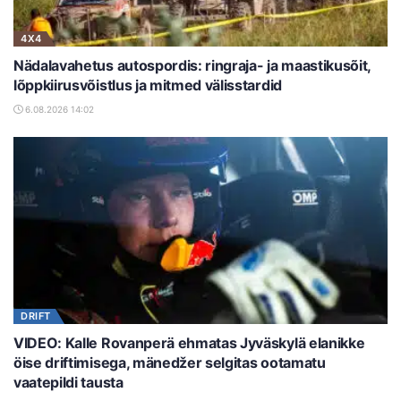
4X4
Nädalavahetus autospordis: ringraja- ja maastikusõit,
lõppkiirusvõistlus ja mitmed välisstardid
6.08.2026 14:02
DRIFT
VIDEO: Kalle Rovanperä ehmatas Jyväskylä elanikke
öise driftimisega, mänedžer selgitas ootamatu
vaatepildi tausta