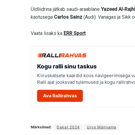
Üldliidrina jätkab saudi-araablane
Yazeed Al-Rajh
kaotusega
Carlos Sainz
(Audi). Vanagas ja Sikk o
Vaata lisaks ka
ERR Sport
Kogu ralli sinu taskus
Kiiruskatsete kaardid koos navigeerimisega va
Ralli ajal jooksvad tulemused ja kogu rallirahv
Ava Rallirahvas
Märksõnad:
Dakar 2024
Urvo Männama