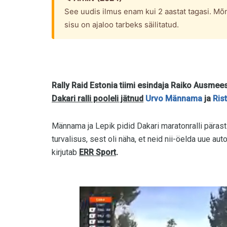
See uudis ilmus enam kui 2 aastat tagasi. Mõn
sisu on ajaloo tarbeks säilitatud.
Rally Raid Estonia tiimi esindaja Raiko Ausme
Dakari ralli pooleli jätnud
Urvo Männama
ja
Ris
Männama ja Lepik pidid Dakari maratonralli pärast
turvalisus, sest oli näha, et neid nii-öelda uue au
kirjutab
ERR Sport
.