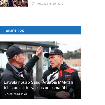
17.01.2026 15:20
0
Tänane Top
Latvala nõuab Saudi Araabia MM-ralli
tühistamist: turvalisus on esmatähtis
5.08.2026 15:47