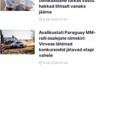
tiimikaaslane torkas vastu:
hakkad lihtsalt vanaks
jääma
4.08.2026 12:07
Avalikustati Paraguay MM-
ralli osalejate nimekiri:
Virvese lähimad
konkurendid jätavad etapi
vahele
3.08.2026 21:24