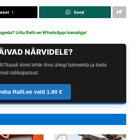
weet
1
Send
ugeda? Liitu Ralli.ee WhatsAppi kanaliga!
ÄIVAD NÄRVIDELE?
lt! Naudi kiiret lehte ilma ühegi bännerita ja toeta
mat rallikajastust.
aba Ralli.ee vaid 1.90 €