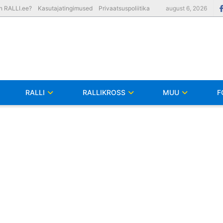
on RALLI.ee?
Kasutajatingimused
Privaatsuspoliitika
august 6, 2026
RALLI
RALLIKROSS
MUU
F