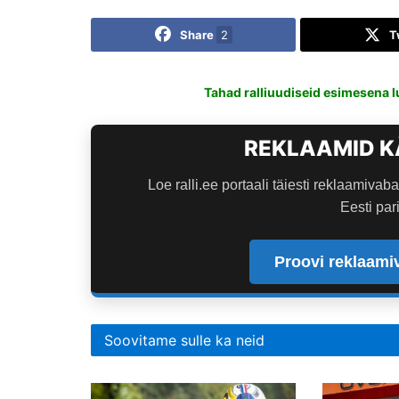
Share
2
T
Tahad ralliuudiseid esimesena l
REKLAAMID K
Loe ralli.ee portaali täiesti reklaamivaba
Eesti pari
Proovi reklaamiv
Soovitame sulle ka neid