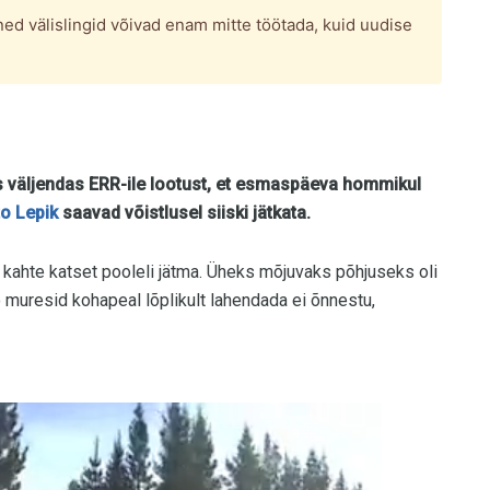
ed välislingid võivad enam mitte töötada, kuid uudise
es väljendas ERR-ile lootust, et esmaspäeva hommikul
to Lepik
saavad võistlusel siiski jätkata.
 kahte katset pooleli jätma. Üheks mõjuvaks põhjuseks oli
to muresid kohapeal lõplikult lahendada ei õnnestu,