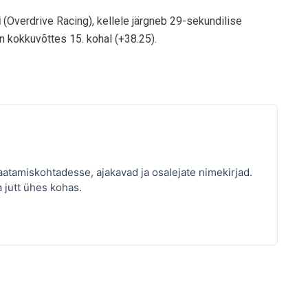
i
(Overdrive Racing), kellele järgneb 29-sekundilise
n kokkuvõttes 15. kohal (+38.25).
atamiskohtadesse, ajakavad ja osalejate nimekirjad.
a jutt ühes kohas.