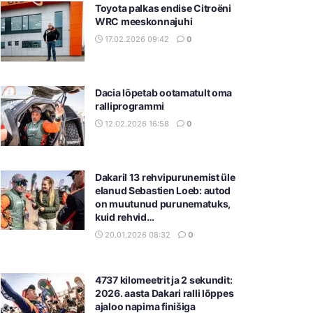
Toyota palkas endise Citroëni
WRC meeskonnajuhi
17.02.2026 09:42
0
Dacia lõpetab ootamatult oma
ralliprogrammi
12.02.2026 16:58
0
Dakaril 13 rehvipurunemist üle
elanud Sebastien Loeb: autod
on muutunud purunematuks,
kuid rehvid…
20.01.2026 08:32
0
4737 kilomeetrit ja 2 sekundit:
2026. aasta Dakari ralli lõppes
ajaloo napima finišiga