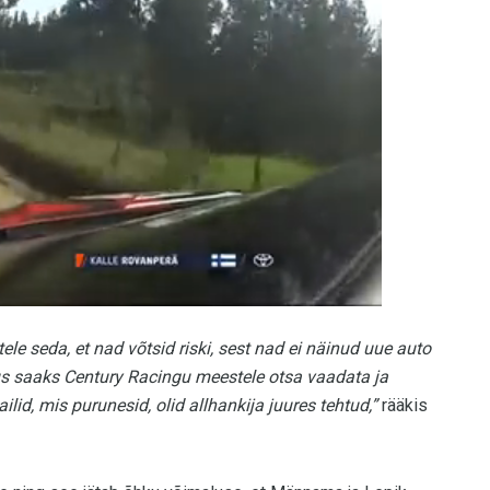
 seda, et nad võtsid riski, sest nad ei näinud uue auto
 kus saaks Century Racingu meestele otsa vaadata ja
lid, mis purunesid, olid allhankija juures tehtud,”
rääkis