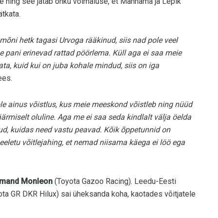
 ning see jätab õhku võimaluse, et Männama ja Lepik
ätkata.
 mõni hetk tagasi Urvoga rääkinud, siis nad pole veel
e pani erinevad rattad pöörlema. Küll aga ei saa meie
ta, kuid kui on juba kohale mindud, siis on iga
ees.
pole ainus võistlus, kus meie meeskond võistleb ning nüüd
ärmiselt oluline. Aga me ei saa seda kindlalt välja öelda
tud, kuidas need vastu peavad. Kõik õppetunnid on
meeletu võitlejahing, et nemad niisama käega ei löö ega
mand Monleon
(Toyota Gazoo Racing). Leedu-Eesti
ta GR DKR Hilux) sai üheksanda koha, kaotades võitjatele