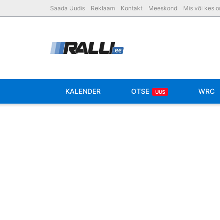
Saada Uudis
Reklaam
Kontakt
Meeskond
Mis või kes 
KALENDER
OTSE
WRC
UUS