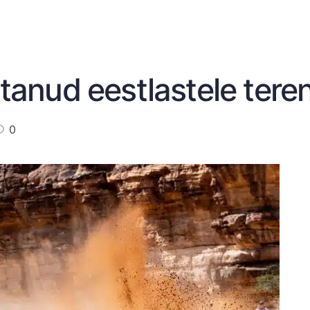
stanud eestlastele teren
0