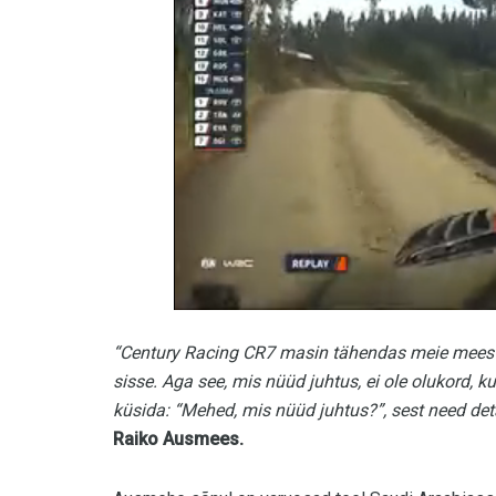
“Century Racing CR7 masin tähendas meie meestele
sisse. Aga see, mis nüüd juhtus, ei ole olukord,
küsida: “Mehed, mis nüüd juhtus?”, sest need detai
Raiko Ausmees.