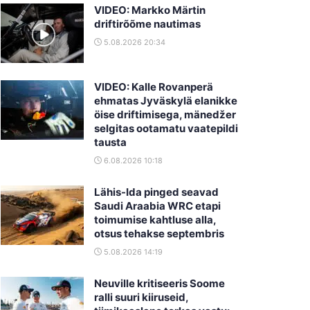
VIDEO: Markko Märtin
driftirõõme nautimas
5.08.2026 20:34
VIDEO: Kalle Rovanperä
ehmatas Jyväskylä elanikke
öise driftimisega, mänedžer
selgitas ootamatu vaatepildi
tausta
6.08.2026 10:18
Lähis-Ida pinged seavad
Saudi Araabia WRC etapi
toimumise kahtluse alla,
otsus tehakse septembris
5.08.2026 14:19
Neuville kritiseeris Soome
ralli suuri kiiruseid,