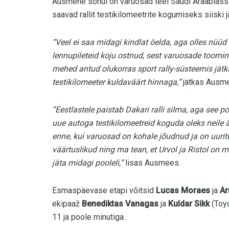
Ausmehe sõnul on varuosad teel Saudi Araabiasse
saavad rallit testikilomeetrite kogumiseks siiski j
“Veel ei saa midagi kindlat öelda, aga olles nüüd
lennupileteid koju ostnud, sest varuosade toomin
mehed antud olukorras sport rally-süsteemis jätka
testikilomeeter kuldaväärt hinnaga,”
jätkas Ausm
“Eestlastele paistab Dakari ralli silma, aga see 
uue autoga testikilomeetreid koguda oleks neile ä
enne, kui varuosad on kohale jõudnud ja on uuri
väärtuslikud ning ma tean, et Urvol ja Ristol on 
jäta midagi pooleli,”
lisas Ausmees.
Esmaspäevase etapi võitsid
Lucas Moraes
ja
Ar
ekipaaž
Benediktas Vanagas
ja
Kuldar Sikk
(Toyo
11 ja poole minutiga.