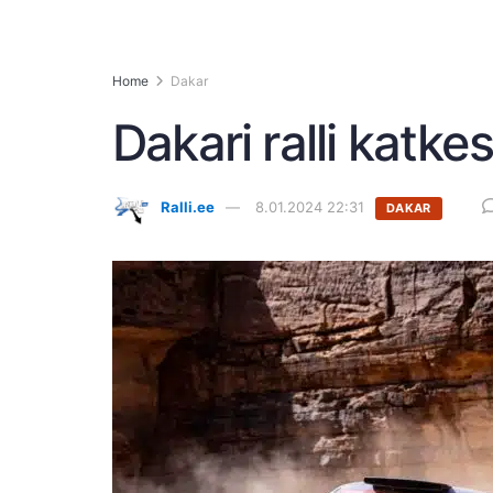
Home
Dakar
Dakari ralli katke
Ralli.ee
8.01.2024 22:31
DAKAR