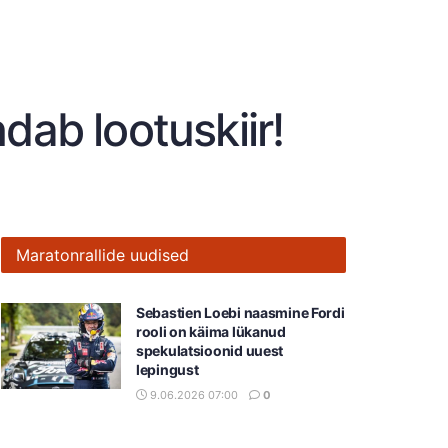
dab lootuskiir!
Maratonrallide uudised
Sebastien Loebi naasmine Fordi
rooli on käima lükanud
spekulatsioonid uuest
lepingust
9.06.2026 07:00
0