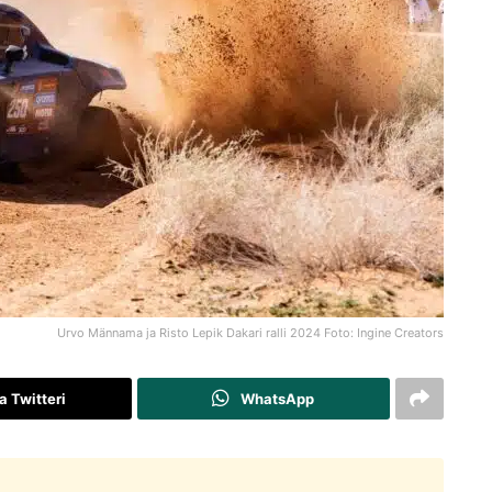
Urvo Männama ja Risto Lepik Dakari ralli 2024 Foto: Ingine Creators
a Twitteri
WhatsApp