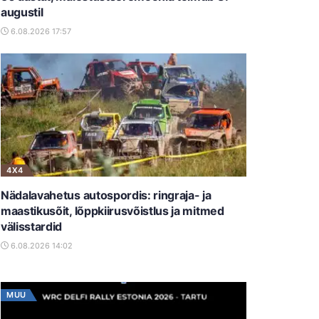
augustil
6.08.2026 17:57
4X4
Nädalavahetus autospordis: ringraja- ja
maastikusõit, lõppkiirusvõistlus ja mitmed
välisstardid
6.08.2026 14:02
MUU