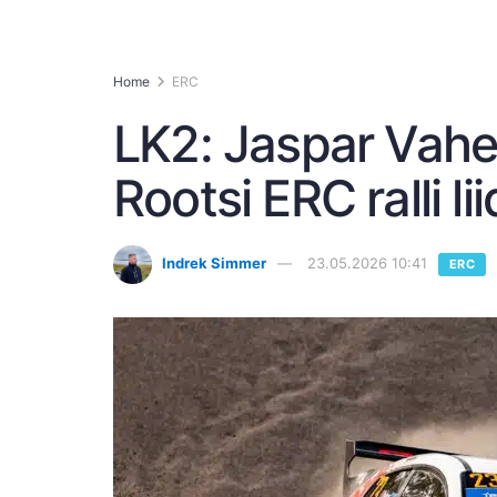
Home
ERC
LK2: Jaspar Vahe
Rootsi ERC ralli li
Indrek Simmer
23.05.2026 10:41
ERC