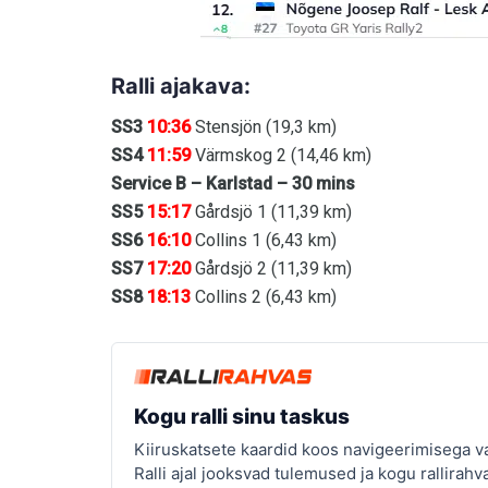
Ralli ajakava:
SS3
10:36
Stensjön (19,3 km)
SS4
11:59
Värmskog 2 (14,46 km)
Service B – Karlstad – 30 mins
SS5
15:17
Gårdsjö 1 (11,39 km)
SS6
16:10
Collins 1 (6,43 km)
SS7
17:20
Gårdsjö 2 (11,39 km)
SS8
18:13
Collins 2 (6,43 km)
Kogu ralli sinu taskus
Kiiruskatsete kaardid koos navigeerimisega va
Ralli ajal jooksvad tulemused ja kogu rallirahv