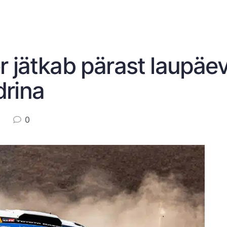
r jätkab pärast laupäe
idrina
0