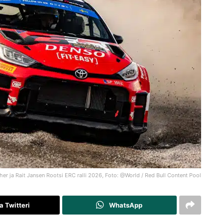
her ja Rait Jansen Rootsi ERC ralli 2026, Foto: @World / Red Bull Content Pool
a Twitteri
WhatsApp