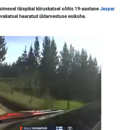
imesel täispikal kiiruskatsel sõitis 19-aastane
Jaspar
 avakatsel haaratud üldarvestuse esikoha.