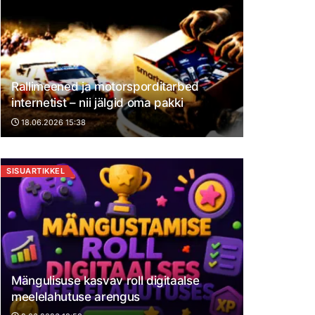
Rallimeened ja motorsporditarbed
internetist – nii jälgid oma pakki
18.06.2026 15:38
SISUARTIKKEL
Mängulisuse kasvav roll digitaalse
meelelahutuse arengus