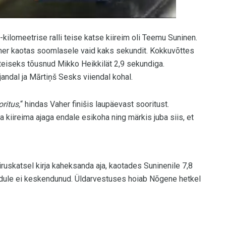
ilomeetrise ralli teise katse kiireim oli Teemu Suninen.
her kaotas soomlasele vaid kaks sekundit. Kokkuvõttes
 teiseks tõusnud Mikko Heikkilät 2,9 sekundiga.
andal ja Mārtiņš Sesks viiendal kohal.
ritus,
“ hindas Vaher finišis laupäevast sooritust.
 kiireima ajaga endale esikoha ning märkis juba siis, et
iruskatsel kirja kaheksanda aja, kaotades Suninenile 7,8
idule ei keskendunud. Üldarvestuses hoiab Nõgene hetkel