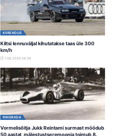
KIIRENDUS
Kiltsi lennuväljal kihutatakse taas üle 300
km/h
7.08.2026 09:39
RINGRADA
Vormelisõitja Jukk Reintami surmast möödub
50 aastat, mälestustseremoonia toimub 8.