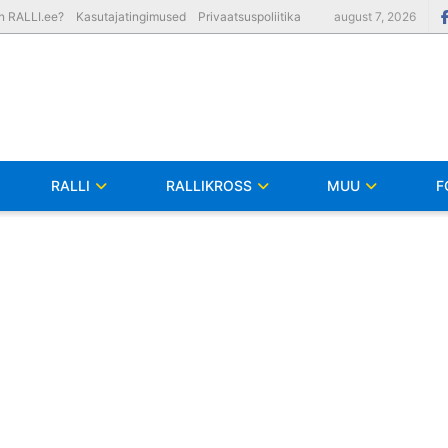
on RALLI.ee?
Kasutajatingimused
Privaatsuspoliitika
august 7, 2026
RALLI
RALLIKROSS
MUU
F