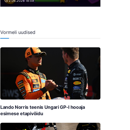
2.06.2026 18:59
Vormeli uudised
Lando Norris teenis Ungari GP-l hooaja
esimese etapivõidu