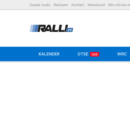
Saada Uudis
Reklaam
Kontakt
Meeskond
Mis või kes 
KALENDER
OTSE
WRC
UUS