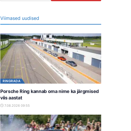
Viimased uudised
RINGRADA
Porsche Ring kannab oma nime ka järgmised
viis aastat
7.08.2026 09:55