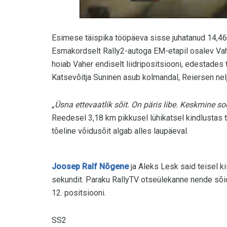
Esimese täispika tööpäeva sisse juhatanud 14,46-k
Esmakordselt Rally2-autoga EM-etapil osalev Va
hoiab Vaher endiselt liidripositsiooni, edestades
Katsevõitja Suninen asub kolmandal, Reiersen nelj
„Üsna ettevaatlik sõit. On päris libe. Keskmine soo
Reedesel 3,18 km pikkusel lühikatsel kindlustas ta
tõeline võidusõit algab alles laupäeval.
Joosep Ralf Nõgene
ja Aleks Lesk said teisel ki
sekundit. Paraku RallyTV otseülekanne nende sõ
12. positsiooni.
SS2