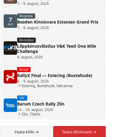
AUG
7. - 9. august, 2026
Ringrada
7
Booden Kinnisvara Estonian Grand Prix
AUG
7. - 8. august, 2026
Kiirendus
Lõppkiirusvõistlus V&K Teed One Mile
Challenge
8. august, 2026
RallyX
RallyX Final — Estering (Buxtehude)
8. - 9. august, 2026
📍 Estering, Buxtehude, Saksamaa
ERC
Barum Czech Rally Zlín
14. - 16. august, 2026
📍 Zlín, Tšehhi
Vaata kõiki →
Teata võistlusest →