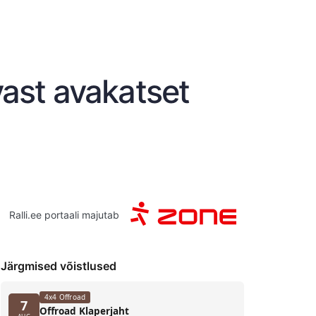
vast avakatset
Ralli.ee portaali majutab
Järgmised võistlused
4x4 Offroad
7
Offroad Klaperjaht