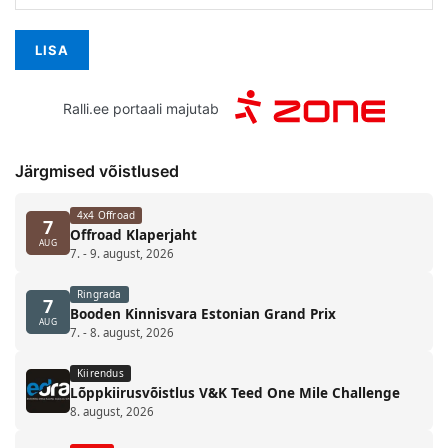
Ralli.ee portaali majutab
Järgmised võistlused
4x4 Offroad
7
Offroad Klaperjaht
AUG
7. - 9. august, 2026
Ringrada
7
Booden Kinnisvara Estonian Grand Prix
AUG
7. - 8. august, 2026
Kiirendus
Lõppkiirusvõistlus V&K Teed One Mile Challenge
8. august, 2026