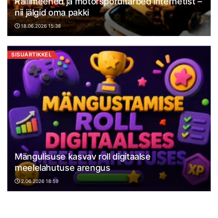
Rallimeened ja motorsporditarbed internetist –
nii jälgid oma pakki
18.06.2026 15:38
SISUARTIKKEL
Mängulisuse kasvav roll digitaalse
meelelahutuse arengus
2.06.2026 18:59