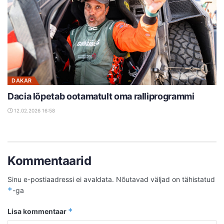
DAKAR
Dacia lõpetab ootamatult oma ralliprogrammi
12.02.2026 16:58
Kommentaarid
Sinu e-postiaadressi ei avaldata.
Nõutavad väljad on tähistatud
*
-ga
*
Lisa kommentaar