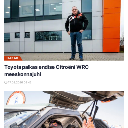
DAKAR
Toyota palkas endise Citroëni WRC
meeskonnajuhi
17.02.2026 09:42