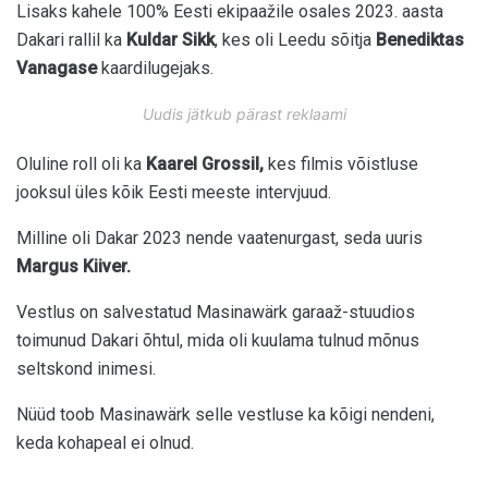
Lisaks kahele 100% Eesti ekipaažile osales 2023. aasta
Dakari rallil ka
Kuldar Sikk
, kes oli Leedu sõitja
Benediktas
Vanagase
kaardilugejaks.
Uudis jätkub pärast reklaami
Oluline roll oli ka
Kaarel Grossil,
kes filmis võistluse
jooksul üles kõik Eesti meeste intervjuud.
Milline oli Dakar 2023 nende vaatenurgast, seda uuris
Margus Kiiver.
Vestlus on salvestatud Masinawärk garaaž-stuudios
toimunud Dakari õhtul, mida oli kuulama tulnud mõnus
seltskond inimesi.
Nüüd toob Masinawärk selle vestluse ka kõigi nendeni,
keda kohapeal ei olnud.