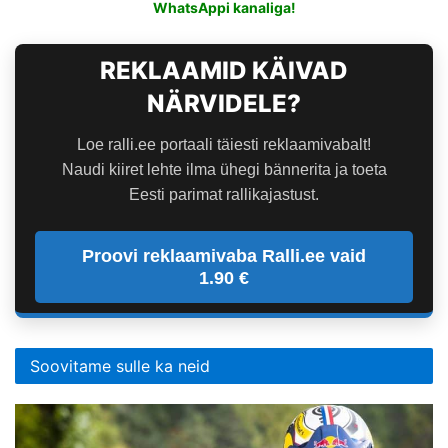
WhatsAppi kanaliga!
REKLAAMID KÄIVAD
NÄRVIDELE?
Loe ralli.ee portaali täiesti reklaamivabalt!
Naudi kiiret lehte ilma ühegi bännerita ja toeta
Eesti parimat rallikajastust.
Proovi reklaamivaba Ralli.ee vaid
1.90 €
Soovitame sulle ka neid