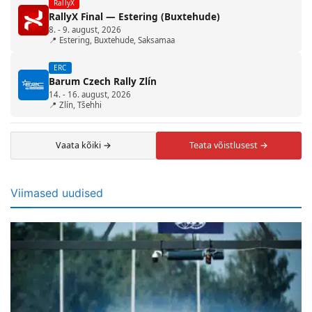
RallyX
RallyX Final — Estering (Buxtehude)
8. - 9. august, 2026
📍 Estering, Buxtehude, Saksamaa
ERC
Barum Czech Rally Zlín
14. - 16. august, 2026
📍 Zlín, Tšehhi
Vaata kõiki →
Teata võistlusest →
Viimased uudised