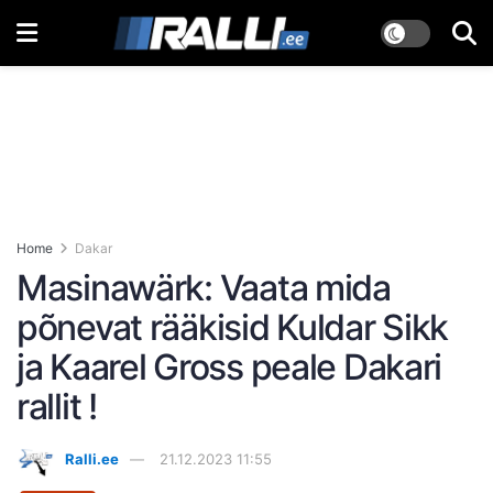
Home
Dakar
Masinawärk: Vaata mida
põnevat rääkisid Kuldar Sikk
ja Kaarel Gross peale Dakari
rallit !
Ralli.ee
21.12.2023 11:55