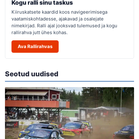
Kogu ralli sinu taskus
Kiiruskatsete kaardid koos navigeerimisega
vaatamiskohtadesse, ajakavad ja osalejate
nimekirjad. Ralli ajal jooksvad tulemused ja kogu
rallirahva jutt ühes kohas.
Ava Rallirahvas
Seotud uudised