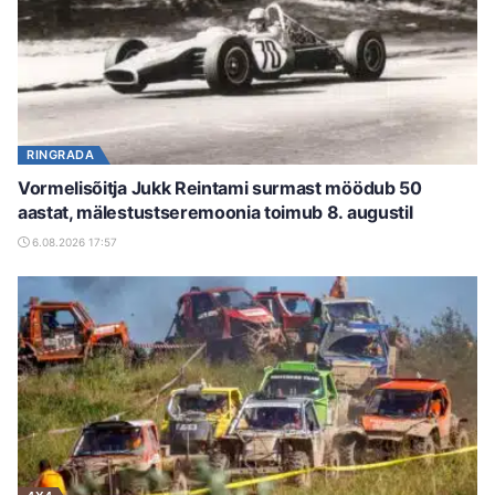
RINGRADA
Vormelisõitja Jukk Reintami surmast möödub 50
aastat, mälestustseremoonia toimub 8. augustil
6.08.2026 17:57