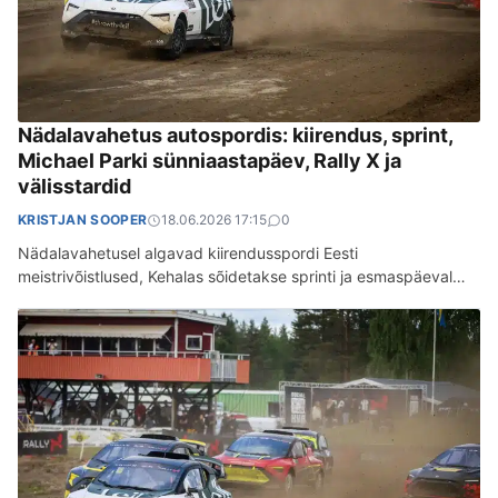
Nädalavahetus autospordis: kiirendus, sprint,
Michael Parki sünniaastapäev, Rally X ja
välisstardid
KRISTJAN SOOPER
18.06.2026 17:15
0
Nädalavahetusel algavad kiirendusspordi Eesti
meistrivõistlused, Kehalas sõidetakse sprinti ja esmaspäeval
tähistatakse Michael Parki sünniaastapäeva. Mitmed eestlased
võistlevad välismaal. Kiirendusspordi Eesti meistrivõistluste
esimene…