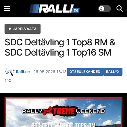
▶ JÄRELVAATA
SDC Deltävling 1 Top8 RM &
SDC Deltävling 1 Top16 SM
Ralli.ee
—
16.05.2026 18:13
OTSEÜLEKANDED
RALLYX
0