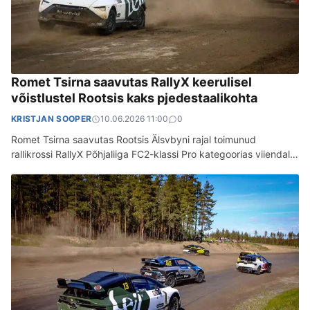
Romet Tsirna saavutas RallyX keerulisel
võistlustel Rootsis kaks pjedestaalikohta
KRISTJAN SOOPER
10.06.2026 11:00
0
Romet Tsirna saavutas Rootsis Älsvbyni rajal toimunud
rallikrossi RallyX Põhjaliiga FC2-klassi Pro kategoorias viiendal
etapil kolmanda ja kuuendal teise koha ning jätkab…