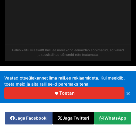
Palun käitu viisakalt! Ralli.ee meeskond eemaldab sobimatud, solvavad
ja rassistlikud sõnumid ette teatamata.
Vaatad otseülekannet ilma ralli.ee reklaamideta. Kui meeldib,
toeta meid ja aita ralli.ee-d paremaks teha.
×
Toetan
Jaga Facebooki
Jaga Twitteri
WhatsApp