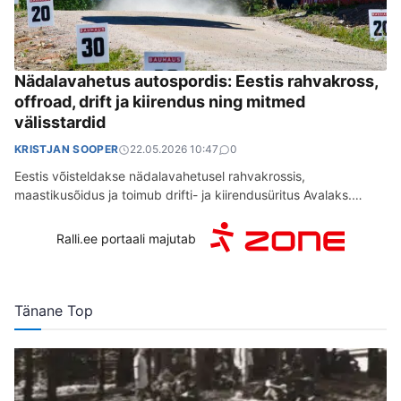
Nädalavahetus autospordis: Eestis rahvakross,
offroad, drift ja kiirendus ning mitmed
välisstardid
KRISTJAN SOOPER
22.05.2026 10:47
0
Eestis võisteldakse nädalavahetusel rahvakrossis,
maastikusõidus ja toimub drifti- ja kiirendusüritus Avalaks.
Mitmed Eesti autosportlased võistlevad välismaal. Rahvakrossi
ja krossisprindi Aluvere Ringi karikavõistluste…
Ralli.ee portaali majutab
Tänane Top