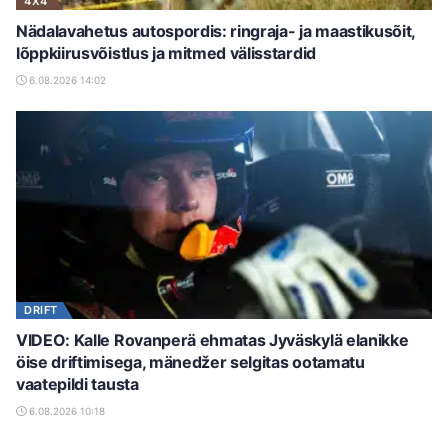
4X4
Nädalavahetus autospordis: ringraja- ja maastikusõit,
lõppkiirusvõistlus ja mitmed välisstardid
6.08.2026 14:02
DRIFT
VIDEO: Kalle Rovanperä ehmatas Jyväskylä elanikke
öise driftimisega, mänedžer selgitas ootamatu
vaatepildi tausta
6.08.2026 10:18