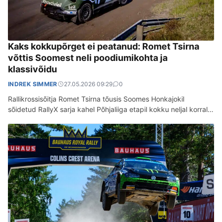
Kaks kokkupõrget ei peatanud: Romet Tsirna
võttis Soomest neli poodiumikohta ja
klassivõidu
INDREK SIMMER
27.05.2026 09:29
0
Rallikrossisõitja Romet Tsirna tõusis Soomes Honkajokil
sõidetud RallyX sarja kahel Põhjaliiga etapil kokku neljal korral
pjedestaalile, ühel neist ka kõrgeimale astmele. Varem…