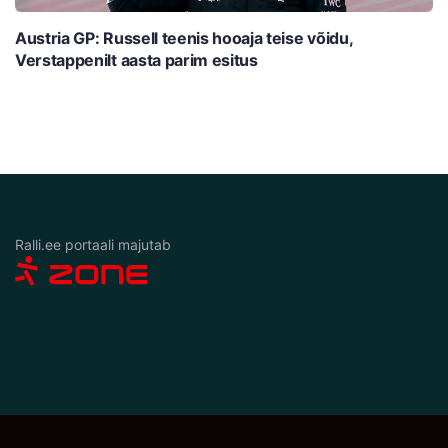
Austria GP: Russell teenis hooaja teise võidu,
Verstappenilt aasta parim esitus
Ralli.ee portaali majutab