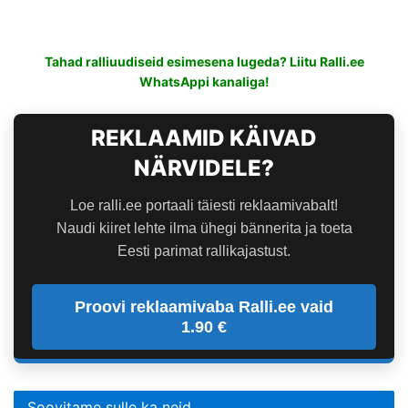
Tahad ralliuudiseid esimesena lugeda? Liitu Ralli.ee
WhatsAppi kanaliga!
REKLAAMID KÄIVAD
NÄRVIDELE?
Loe ralli.ee portaali täiesti reklaamivabalt!
Naudi kiiret lehte ilma ühegi bännerita ja toeta
Eesti parimat rallikajastust.
Proovi reklaamivaba Ralli.ee vaid
1.90 €
Soovitame sulle ka neid