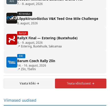
AUG
7. - 8. august, 2026
Kiirendus
Lõppkiirusvõistlus V&K Teed One Mile Challenge
8. august, 2026
RallyX
RallyX Final — Estering (Buxtehude)
8. - 9. august, 2026
📍 Estering, Buxtehude, Saksamaa
ERC
Barum Czech Rally Zlín
14. - 16. august, 2026
📍 Zlín, Tšehhi
Vaata kõiki →
Teata võistlusest →
Viimased uudised