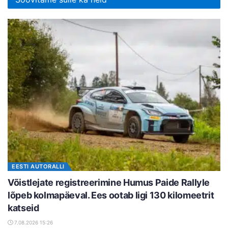
EESTI AUTORALLI
Võistlejate registreerimine Humus Paide Rallyle
lõpeb kolmapäeval. Ees ootab ligi 130 kilomeetrit
katseid
7.08.2026 15:26