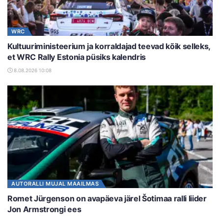
WRC
Kultuuriministeerium ja korraldajad teevad kõik selleks,
et WRC Rally Estonia püsiks kalendris
8.08.2026 10:08
AUTORALLI MUJAL MAAILMAS
Romet Jürgenson on avapäeva järel Šotimaa ralli liider
Jon Armstrongi ees