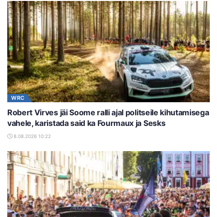
WRC
Robert Virves jäi Soome ralli ajal politseile kihutamisega
vahele, karistada said ka Fourmaux ja Sesks
8.08.2026 10:22