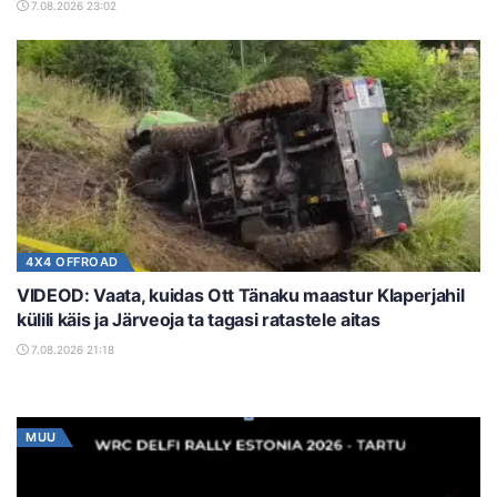
7.08.2026 23:02
4X4 OFFROAD
VIDEOD: Vaata, kuidas Ott Tänaku maastur Klaperjahil
külili käis ja Järveoja ta tagasi ratastele aitas
7.08.2026 21:18
MUU