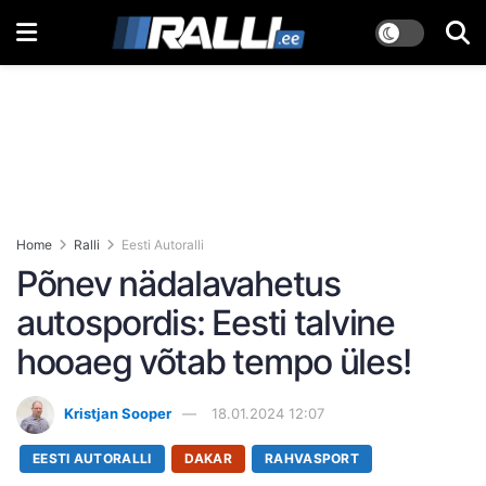
Home
Ralli
Eesti Autoralli
Põnev nädalavahetus
autospordis: Eesti talvine
hooaeg võtab tempo üles!
Kristjan Sooper
18.01.2024 12:07
EESTI AUTORALLI
DAKAR
RAHVASPORT