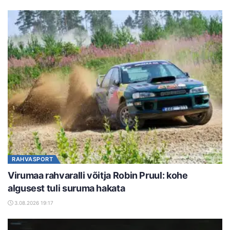
RAHVASPORT
Virumaa rahvaralli võitja Robin Pruul: kohe
algusest tuli suruma hakata
3.08.2026 19:17