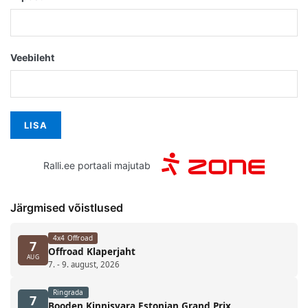
Veebileht
Ralli.ee portaali majutab
Järgmised võistlused
4x4 Offroad
7
Offroad Klaperjaht
AUG
7. - 9. august, 2026
Ringrada
7
Booden Kinnisvara Estonian Grand Prix