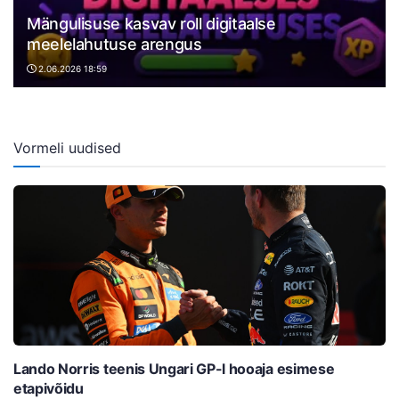
Mängulisuse kasvav roll digitaalse
meelelahutuse arengus
2.06.2026 18:59
Vormeli uudised
Lando Norris teenis Ungari GP-l hooaja esimese
etapivõidu