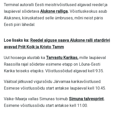
Terminal autoralli Eesti meistrivõistlused algavad reedel ja
laupäeval sõidetava
Aluksne ralliga
.
Võistluskeskus asub
Aluksnes, kiiruskatsed selle ümbruses, mõni neist päris
Eesti piiri lähedal.
Loe lisaks ka:
Reedel alguse saava Aluksne ralli stardirivi
avavad Priit Koik ja Kristo Tamm
Uut hooaega alustab ka
Tarvastu Karikas
,
mille laupäeval
Raassilla rajal sõidetav esimene etapp on Lõuna-Eesti
Karika teiseks etapiks. Võistlussõidud algavad kell 9.35.
Väätsal jätkuvad vigursõidu Järvamaa karikavõistlused.
Esimese võistlussõidu start antakse laupäeval kell 10.45.
Väike-Maarja vallas Simunas toimub
Simuna talvesprint
.
Esimene võistlussõidu start antakse kell 11.00.