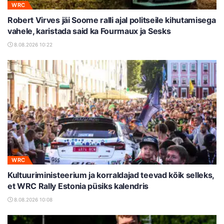
WRC
Robert Virves jäi Soome ralli ajal politseile kihutamisega
vahele, karistada said ka Fourmaux ja Sesks
8.08.2026 10:22
WRC
Kultuuriministeerium ja korraldajad teevad kõik selleks,
et WRC Rally Estonia püsiks kalendris
8.08.2026 10:08