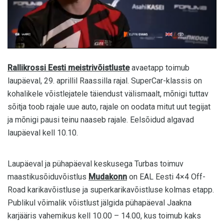
Rallikrossi Eesti meistrivõistluste
avaetapp toimub
laupäeval, 29. aprillil Raassilla rajal. SuperCar-klassis on
kohalikele võistlejatele täiendust välismaalt, mõnigi tuttav
sõitja toob rajale uue auto, rajale on oodata mitut uut tegijat
ja mõnigi pausi teinu naaseb rajale. Eelsõidud algavad
laupäeval kell 10.10.
Laupäeval ja pühapäeval keskusega Turbas toimuv
maastikusõiduvõistlus
Mudakonn
on EAL Eesti 4×4 Off-
Road karikavõistluse ja superkarikavõistluse kolmas etapp.
Publikul võimalik võistlust jälgida pühapäeval Jaakna
karjääris vahemikus kell 10.00 – 14.00, kus toimub kaks