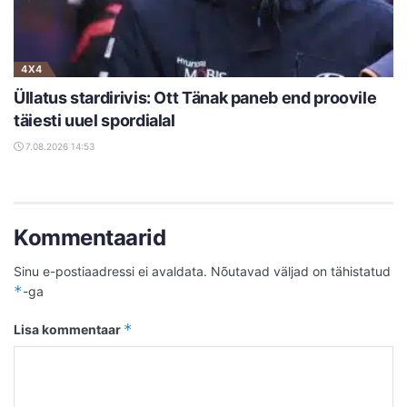
4X4
Üllatus stardirivis: Ott Tänak paneb end proovile
täiesti uuel spordialal
7.08.2026 14:53
Kommentaarid
Sinu e-postiaadressi ei avaldata.
Nõutavad väljad on tähistatud
*
-ga
*
Lisa kommentaar