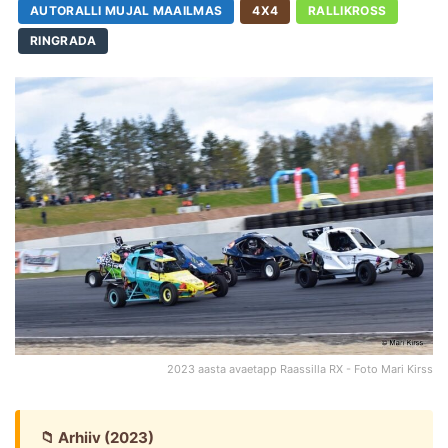
AUTORALLI MUJAL MAAILMAS
4X4
RALLIKROSS
RINGRADA
2023 aasta avaetapp Raassilla RX - Foto Mari Kirss
📁 Arhiiv (2023)