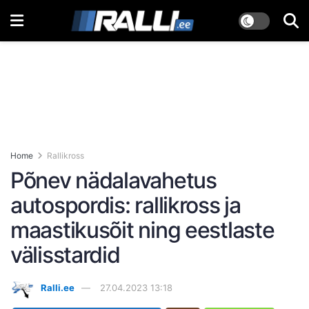
Home
Rallikross
Põnev nädalavahetus
autospordis: rallikross ja
maastikusõit ning eestlaste
välisstardid
Ralli.ee
27.04.2023 13:18