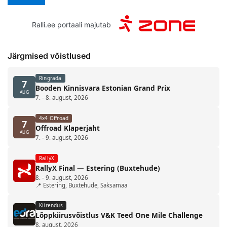
Ralli.ee portaali majutab
Järgmised võistlused
Ringrada
7
Booden Kinnisvara Estonian Grand Prix
AUG
7. - 8. august, 2026
4x4 Offroad
7
Offroad Klaperjaht
AUG
7. - 9. august, 2026
RallyX
RallyX Final — Estering (Buxtehude)
8. - 9. august, 2026
📍 Estering, Buxtehude, Saksamaa
Kiirendus
Lõppkiirusvõistlus V&K Teed One Mile Challenge
8. august, 2026