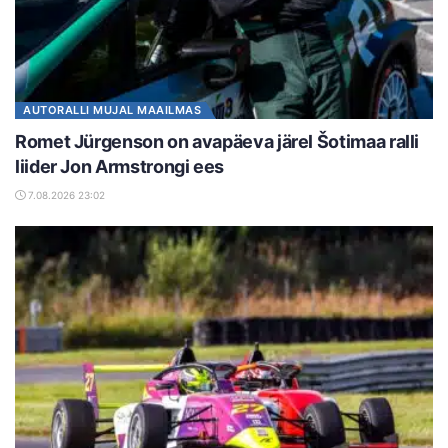
AUTORALLI MUJAL MAAILMAS
Romet Jürgenson on avapäeva järel Šotimaa ralli
liider Jon Armstrongi ees
7.08.2026 23:02