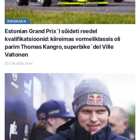
RINGRADA
Estonian Grand Prix´l sõideti reedel
kvalifikatsioonid: kiireimas vormeliklassis oli
parim Thomas Kangro, superbike´del Ville
Valtonen
7.08.2026 19:54