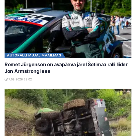
AUTORALLI MUJAL MAAILMAS
Romet Jürgenson on avapäeva järel Šotimaa ralli liider
Jon Armstrongi ees
7.08.2026 23:02