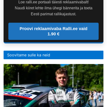
Loe ralli.ee portaali täiesti reklaamivabalt!
Naudi kiiret lehte ilma ühegi bännerita ja toeta
Eesti parimat rallikajastust.
Proovi reklaamivaba Ralli.ee vaid
1.90 €
Soovitame sulle ka neid