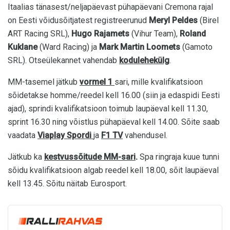
Itaalias tänasest/neljapäevast pühapäevani Cremona rajal
on Eesti võidusõitjatest registreerunud
Meryl Peldes
(Birel
ART Racing SRL),
Hugo Rajamets
(Vihur Team),
Roland
Kuklane
(Ward Racing) ja
Mark Martin Loomets
(Gamoto
SRL). Otseülekannet vahendab
kodulehekülg
.
MM-tasemel jätkub
vormel 1
sari, mille kvalifikatsioon
sõidetakse homme/reedel kell 16.00 (siin ja edaspidi Eesti
ajad), sprindi kvalifikatsioon toimub laupäeval kell 11.30,
sprint 16.30 ning võistlus pühapäeval kell 14.00. Sõite saab
vaadata
Viaplay Spordi
ja
F1 TV
vahendusel.
Jätkub ka
kestvussõitude MM-sari
.
Spa ringraja kuue tunni
sõidu kvalifikatsioon algab reedel kell 18.00, sõit laupäeval
kell 13.45. Sõitu näitab Eurosport.