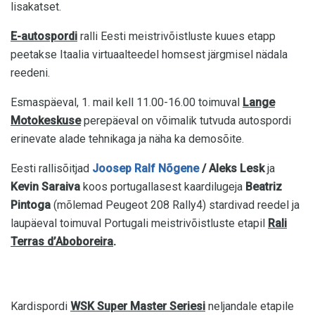
lisakatset.
E-autospordi
ralli Eesti meistrivõistluste kuues etapp
peetakse Itaalia virtuaalteedel homsest järgmisel nädala
reedeni.
Esmaspäeval, 1. mail kell 11.00-16.00 toimuval
Lange
Motokeskuse
perepäeval on võimalik tutvuda autospordi
erinevate alade tehnikaga ja näha ka demosõite.
Eesti rallisõitjad
Joosep Ralf Nõgene
/ Aleks Lesk
ja
Kevin Saraiva
koos portugallasest kaardilugeja
Beatriz
Pintoga
(mõlemad Peugeot 208 Rally4) stardivad reedel ja
laupäeval toimuval Portugali meistrivõistluste etapil
Rali
Terras d’Aboboreira
.
Kardispordi
WSK Super Master Seriesi
neljandale etapile