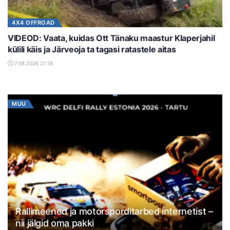
4X4 OFFROAD
VIDEOD: Vaata, kuidas Ott Tänaku maastur Klaperjahil
külili käis ja Järveoja ta tagasi ratastele aitas
7.08.2026 21:18
MUU
Rallimeened ja motorsporditarbed internetist –
nii jälgid oma pakki