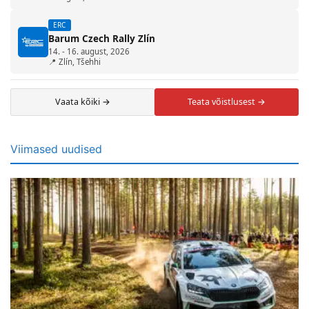
ERC
Barum Czech Rally Zlín
14. - 16. august, 2026
📍 Zlín, Tšehhi
Vaata kõiki →
Teata võistlusest →
Viimased uudised