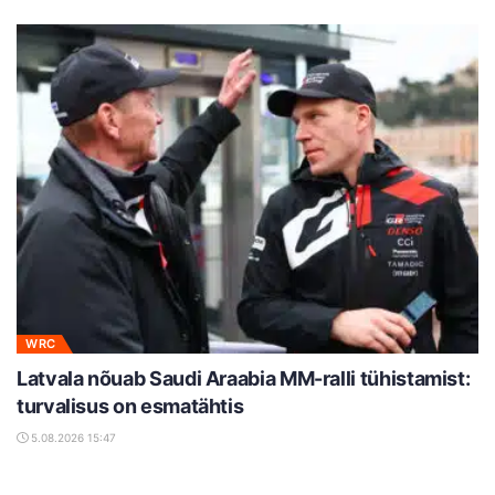
WRC
Latvala nõuab Saudi Araabia MM-ralli tühistamist:
turvalisus on esmatähtis
5.08.2026 15:47