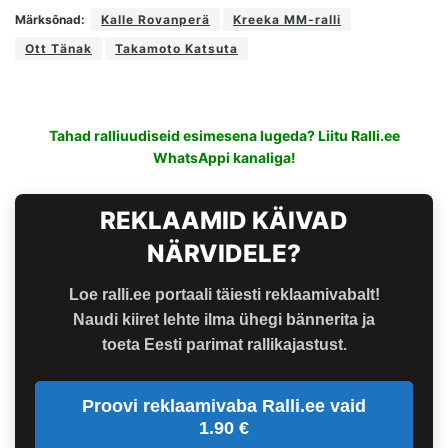
Märksõnad:
Kalle Rovanperä
Kreeka MM-ralli
Ott Tänak
Takamoto Katsuta
Tahad ralliuudiseid esimesena lugeda? Liitu Ralli.ee
WhatsAppi kanaliga!
REKLAAMID KÄIVAD
NÄRVIDELE?
Loe ralli.ee portaali täiesti reklaamivabalt!
Naudi kiiret lehte ilma ühegi bännerita ja
toeta Eesti parimat rallikajastust.
Proovi reklaamivaba Ralli.ee vaid
1.90 €