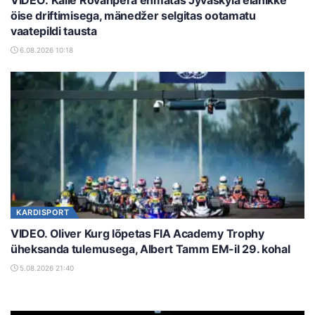
VIDEO: Kalle Rovanperä ehmatas Jyväskylä elanikke
öise driftimisega, mänedžer selgitas ootamatu
vaatepildi tausta
6.08.2026 10:18
KARDISPORT
VIDEO. Oliver Kurg lõpetas FIA Academy Trophy
üheksanda tulemusega, Albert Tamm EM-il 29. kohal
5.08.2026 21:40