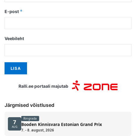
*
E-post
Veebileht
Ralli.ee portaali majutab
Järgmised võistlused
Ringrada
7
Booden Kinnisvara Estonian Grand Prix
AUG
7. - 8. august, 2026