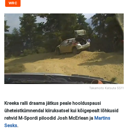
WRC
Takamoto Katsuta SS11
Kreeka ralli draama jätkus peale hoolduspausi
üheteistkümnendal kiiruksatsel kui kõigepealt lõhkusid
rehvid M-Spordi piloodid Josh McErlean ja
Martins
Sesks
.