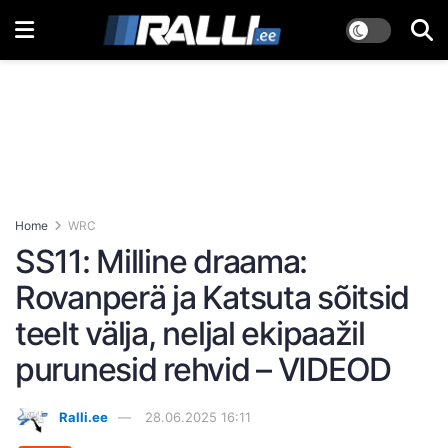
Home
WRC
SS11: Milline draama:
Rovanperä ja Katsuta sõitsid
teelt välja, neljal ekipaažil
purunesid rehvid – VIDEOD
Ralli.ee
28.06.2025 16:11