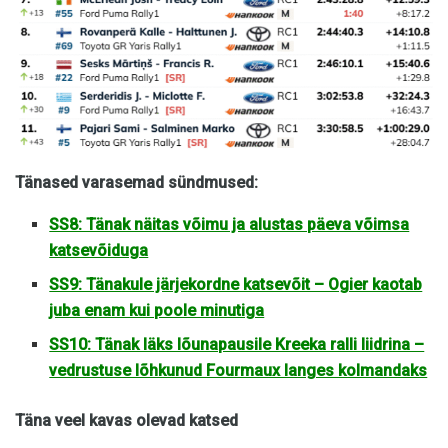
Tänased varasemad sündmused:
SS8: Tänak näitas võimu ja alustas päeva võimsa
katsevõiduga
SS9: Tänakule järjekordne katsevõit – Ogier kaotab
juba enam kui poole minutiga
SS10: Tänak läks lõunapausile Kreeka ralli liidrina –
vedrustuse lõhkunud Fourmaux langes kolmandaks
Täna veel kavas olevad katsed