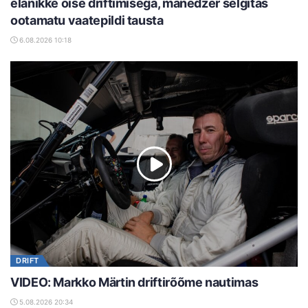
elanikke öise driftimisega, mänedžer selgitas
ootamatu vaatepildi tausta
6.08.2026 10:18
DRIFT
VIDEO: Markko Märtin driftirõõme nautimas
5.08.2026 20:34