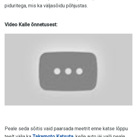
piduritega, mis ka väljasõidu põhjustas.
Video Kalle õnnetusest:
Peale seda sõitis vaid paarsada meetrit enne katse lõppu
teelt välja ka
Takamoto Katsuta
, kelle auto jäi valli peale