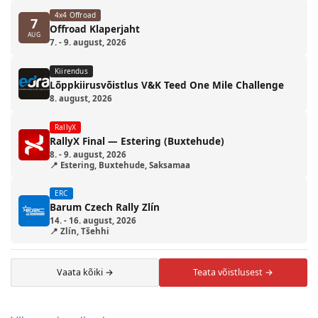
4x4 Offroad
7
Offroad Klaperjaht
AUG
7. - 9. august, 2026
Kiirendus
Lõppkiirusvõistlus V&K Teed One Mile Challenge
8. august, 2026
RallyX
RallyX Final — Estering (Buxtehude)
8. - 9. august, 2026
📍 Estering, Buxtehude, Saksamaa
ERC
Barum Czech Rally Zlín
14. - 16. august, 2026
📍 Zlín, Tšehhi
Vaata kõiki →
Teata võistlusest →