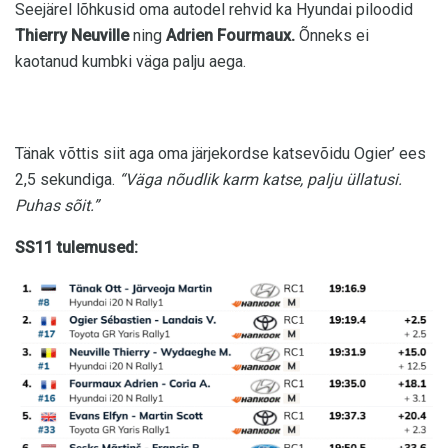
Seejärel lõhkusid oma autodel rehvid ka Hyundai piloodid
Thierry Neuville
ning
Adrien Fourmaux.
Õnneks ei
kaotanud kumbki väga palju aega.
Tänak võttis siit aga oma järjekordse katsevõidu Ogier’ ees
2,5 sekundiga.
“Väga nõudlik karm katse, palju üllatusi.
Puhas sõit.”
SS11 tulemused: