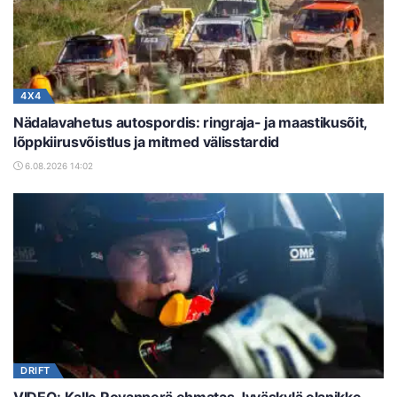
4X4
Nädalavahetus autospordis: ringraja- ja maastikusõit,
lõppkiirusvõistlus ja mitmed välisstardid
6.08.2026 14:02
DRIFT