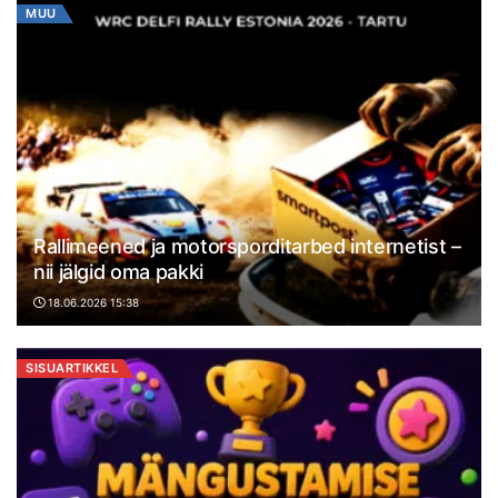
MUU
Rallimeened ja motorsporditarbed internetist –
nii jälgid oma pakki
18.06.2026 15:38
SISUARTIKKEL