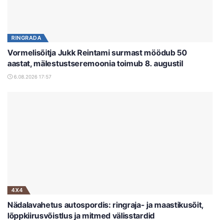
RINGRADA
Vormelisõitja Jukk Reintami surmast möödub 50
aastat, mälestustseremoonia toimub 8. augustil
6.08.2026 17:57
4X4
Nädalavahetus autospordis: ringraja- ja maastikusõit,
lõppkiirusvõistlus ja mitmed välisstardid