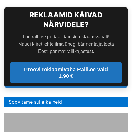
REKLAAMID KÄIVAD
NÄRVIDELE?
Loe ralli.ee portaali täiesti reklaamivabalt!
Naudi kiiret lehte ilma ühegi bännerita ja toeta
Eesti parimat rallikajastust.
Proovi reklaamivaba Ralli.ee vaid
1.90 €
Soovitame sulle ka neid