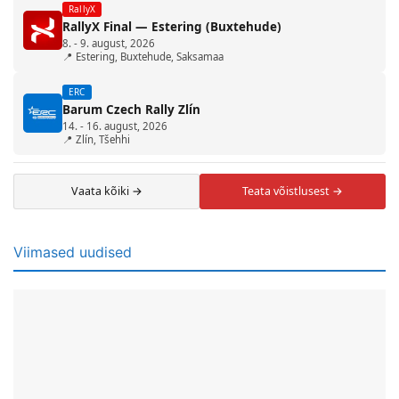
RallyX
RallyX Final — Estering (Buxtehude)
8. - 9. august, 2026
📍 Estering, Buxtehude, Saksamaa
ERC
Barum Czech Rally Zlín
14. - 16. august, 2026
📍 Zlín, Tšehhi
Vaata kõiki →
Teata võistlusest →
Viimased uudised