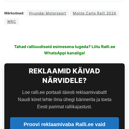
Märksõnad:
Hyundai Motorsport
Monte Carlo Ralli 2024
WRC
Tahad ralliuudiseid esimesena lugeda? Liitu Ralli.ee
WhatsAppi kanaliga!
REKLAAMID KÄIVAD
NÄRVIDELE?
Loe ralli.ee portaali täiesti reklaamivabalt!
Naudi kiiret lehte ilma ühegi bännerita ja toeta
Eesti parimat rallikajastust.
Proovi reklaamivaba Ralli.ee vaid