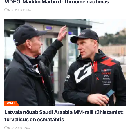
VIDEO: Markko Märtin driftirõõme nautimas
5.08.2026 20:34
WRC
Latvala nõuab Saudi Araabia MM-ralli tühistamist:
turvalisus on esmatähtis
5.08.2026 15:47