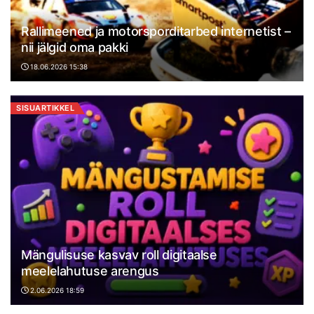
Rallimeened ja motorsporditarbed internetist –
nii jälgid oma pakki
18.06.2026 15:38
SISUARTIKKEL
Mängulisuse kasvav roll digitaalse
meelelahutuse arengus
2.06.2026 18:59