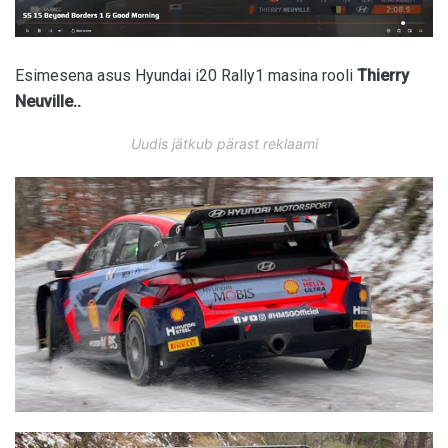
Esimesena asus Hyundai i20 Rally1 masina rooli
Thierry
Neuville..
Uudis jätkub pärast reklaami