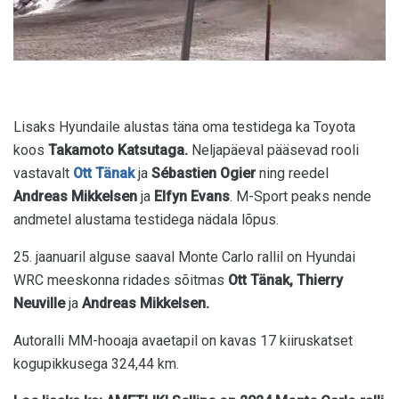
Lisaks Hyundaile alustas täna oma testidega ka Toyota
koos
Takamoto Katsutaga.
Neljapäeval pääsevad rooli
vastavalt
Ott Tänak
ja
Sébastien Ogier
ning reedel
Andreas Mikkelsen
ja
Elfyn Evans
. M-Sport peaks nende
andmetel alustama testidega nädala lõpus.
25. jaanuaril alguse saaval Monte Carlo rallil on Hyundai
WRC meeskonna ridades sõitmas
Ott Tänak, Thierry
Neuville
ja
Andreas Mikkelsen.
Autoralli MM-hooaja avaetapil on kavas 17 kiiruskatset
kogupikkusega 324,44 km.