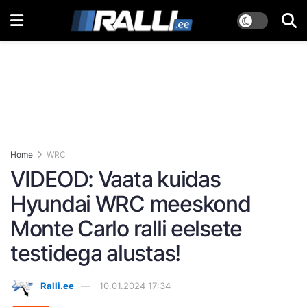
Home
WRC
VIDEOD: Vaata kuidas
Hyundai WRC meeskond
Monte Carlo ralli eelsete
testidega alustas!
Ralli.ee
10.01.2024 17:34