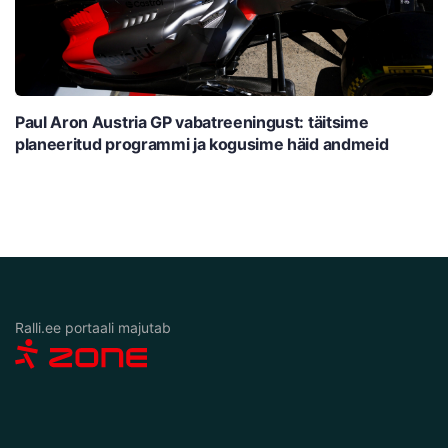
Paul Aron Austria GP vabatreeningust: täitsime
planeeritud programmi ja kogusime häid andmeid
Ralli.ee portaali majutab