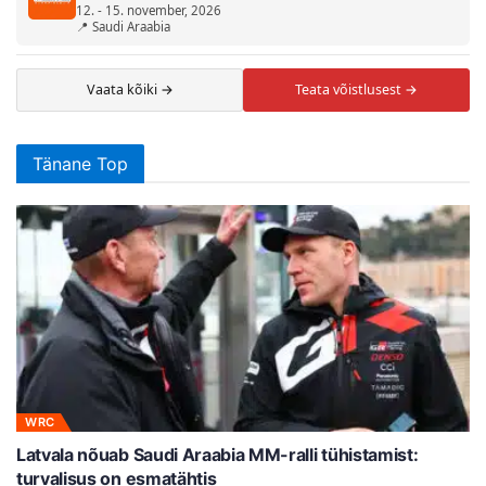
12. - 15. november, 2026
📍 Saudi Araabia
Vaata kõiki →
Teata võistlusest →
Tänane Top
WRC
Latvala nõuab Saudi Araabia MM-ralli tühistamist:
turvalisus on esmatähtis