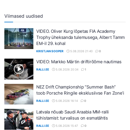
Viimased uudised
VIDEO. Oliver Kurg lõpetas FIA Academy
Trophy üheksanda tulemusega, Albert Tamm
EM-il 29. kohal
KRISTJAN SOOPER
5.08.2026 21:40
0
VIDEO: Markko Märtin driftirõõme nautimas
RALLI.EE
5.08.2026 20:34
1
NEZ Drift Championship “Summer Bash”
toob Porsche Ringile eksklusiivse Fan Zone’i
RALLI.EE
5.08.2026 16:14
0
Latvala nõuab Saudi Araabia MM-ralli
tühistamist: turvalisus on esmatähtis
RALLI.EE
5.08.2026 15:47
0