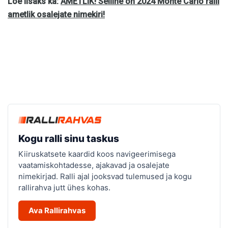
Loe lisaks ka:
AMETLIK! Selline on 2024 Monte Carlo ralli
ametlik osalejate nimekiri!
Kogu ralli sinu taskus
Kiiruskatsete kaardid koos navigeerimisega
vaatamiskohtadesse, ajakavad ja osalejate
nimekirjad. Ralli ajal jooksvad tulemused ja kogu
rallirahva jutt ühes kohas.
Ava Rallirahvas