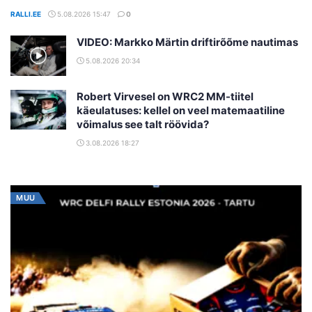
RALLI.EE
5.08.2026 15:47
0
VIDEO: Markko Märtin driftirõõme nautimas
5.08.2026 20:34
Robert Virvesel on WRC2 MM-tiitel
käeulatuses: kellel on veel matemaatiline
võimalus see talt röövida?
3.08.2026 18:27
MUU