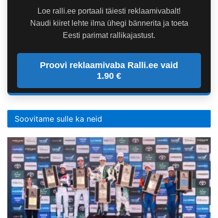
Loe ralli.ee portaali täiesti reklaamivabalt!
Naudi kiiret lehte ilma ühegi bännerita ja toeta
Eesti parimat rallikajastust.
Proovi reklaamivaba Ralli.ee vaid
1.90 €
Soovitame sulle ka neid