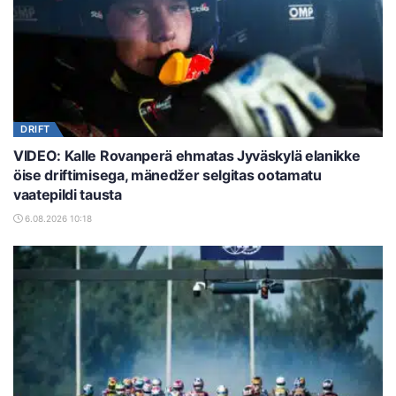
DRIFT
VIDEO: Kalle Rovanperä ehmatas Jyväskylä elanikke
öise driftimisega, mänedžer selgitas ootamatu
vaatepildi tausta
6.08.2026 10:18