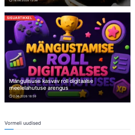
SISUARTIKKEL
Mängulisuse kasvav roll digitaalse
meelelahutuse arengus
2.06.2026 18:59
Vormeli uudised