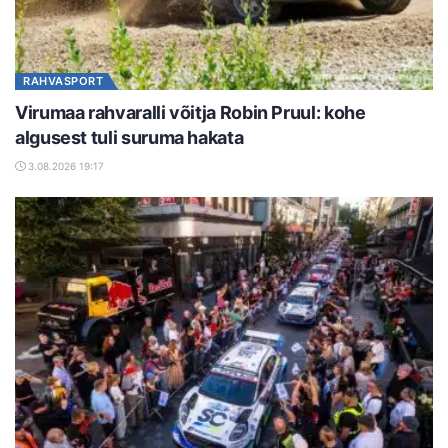
RAHVASPORT
Virumaa rahvaralli võitja Robin Pruul: kohe
algusest tuli suruma hakata
3.08.2026 19:17