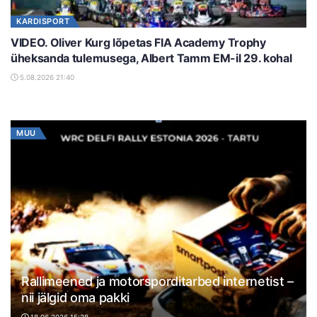
KARDISPORT
VIDEO. Oliver Kurg lõpetas FIA Academy Trophy
üheksanda tulemusega, Albert Tamm EM-il 29. kohal
5.08.2026 21:40
MUU
Rallimeened ja motorsporditarbed internetist –
nii jälgid oma pakki
18.06.2026 15:38