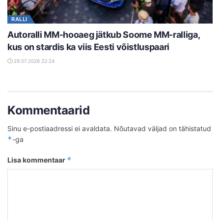
RALLI
Autoralli MM-hooaeg jätkub Soome MM-ralliga,
kus on stardis ka viis Eesti võistluspaari
29.07.2026 22:24
Kommentaarid
Sinu e-postiaadressi ei avaldata.
Nõutavad väljad on tähistatud
*
-ga
*
Lisa kommentaar