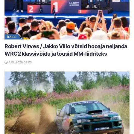
RALLI
Robert Virves / Jakko Viilo võtsid hooaja neljanda
WRC2 klassivõidu ja tõusid MM-liidriteks
4.08.2026 08:03