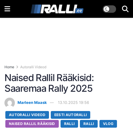
Home
Autoralli Videod
Naised Rallil Rääkisid:
Saaremaa Rally 2025
Marleen Maask
13.10.2025 19:56
AUTORALLI VIDEOD
EESTI AUTORALLI
NAISED RALLIL RÄÄKISID
RALLI
RALLI
VLOG