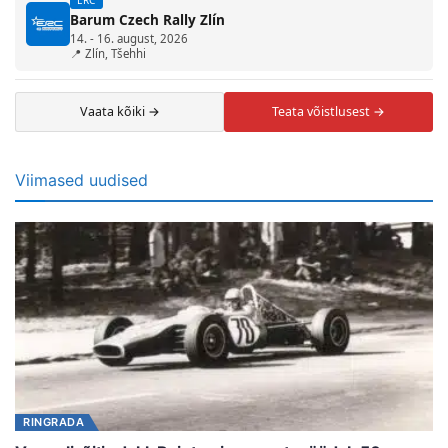
Barum Czech Rally Zlín
14. - 16. august, 2026
📍 Zlín, Tšehhi
Vaata kõiki →
Teata võistlusest →
Viimased uudised
RINGRADA