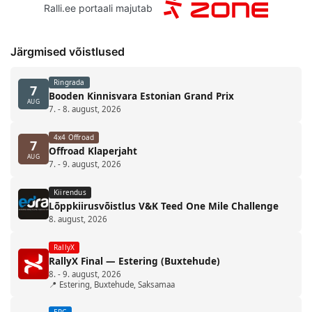
Ralli.ee portaali majutab
Järgmised võistlused
Ringrada
7
Booden Kinnisvara Estonian Grand Prix
AUG
7. - 8. august, 2026
4x4 Offroad
7
Offroad Klaperjaht
AUG
7. - 9. august, 2026
Kiirendus
Lõppkiirusvõistlus V&K Teed One Mile Challenge
8. august, 2026
RallyX
RallyX Final — Estering (Buxtehude)
8. - 9. august, 2026
📍 Estering, Buxtehude, Saksamaa
ERC