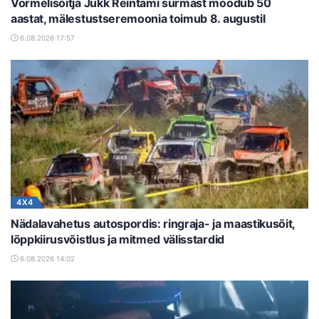
Vormelisõitja Jukk Reintami surmast möödub 50
aastat, mälestustseremoonia toimub 8. augustil
6.08.2026 17:57
4X4
Nädalavahetus autospordis: ringraja- ja maastikusõit,
lõppkiirusvõistlus ja mitmed välisstardid
6.08.2026 14:02