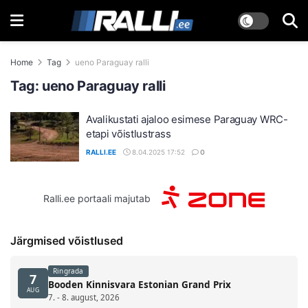
Home
Tag
ueno Paraguay ralli
Tag:
ueno Paraguay ralli
Avalikustati ajaloo esimese Paraguay WRC-
etapi võistlustrass
RALLI.EE
8.04.2025 17:52
0
Ralli.ee portaali majutab
Järgmised võistlused
Ringrada
7
Booden Kinnisvara Estonian Grand Prix
AUG
7. - 8. august, 2026