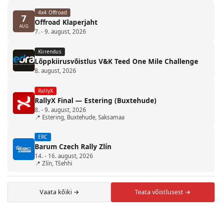
4x4 Offroad
7
Offroad Klaperjaht
AUG
7. - 9. august, 2026
Kiirendus
Lõppkiirusvõistlus V&K Teed One Mile Challenge
8. august, 2026
RallyX
RallyX Final — Estering (Buxtehude)
8. - 9. august, 2026
📍 Estering, Buxtehude, Saksamaa
ERC
Barum Czech Rally Zlín
14. - 16. august, 2026
📍 Zlín, Tšehhi
Vaata kõiki →
Teata võistlusest →