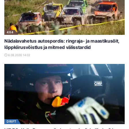
4X4
Nädalavahetus autospordis: ringraja- ja maastikusõit,
lõppkiirusvõistlus ja mitmed välisstardid
6.08.2026 14:02
DRIFT