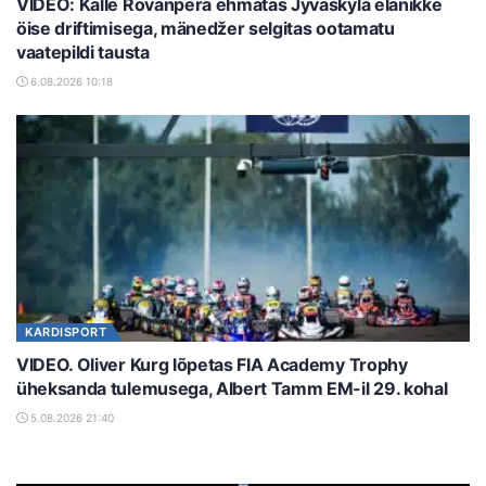
VIDEO: Kalle Rovanperä ehmatas Jyväskylä elanikke
öise driftimisega, mänedžer selgitas ootamatu
vaatepildi tausta
6.08.2026 10:18
KARDISPORT
VIDEO. Oliver Kurg lõpetas FIA Academy Trophy
üheksanda tulemusega, Albert Tamm EM-il 29. kohal
5.08.2026 21:40