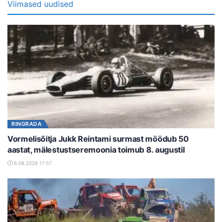
Viimased uudised
RINGRADA
Vormelisõitja Jukk Reintami surmast möödub 50
aastat, mälestustseremoonia toimub 8. augustil
6.08.2026 17:57