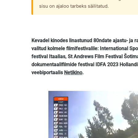
sisu on ajaloo tarbeks säilitatud.
Kevadel kinodes linastunud 80ndate ajastu- ja ra
valitud kolmele filmifestivalile: International S
festival Itaalias, St Andrews Film Festival Šoti
dokumentaalifilmide festival IDFA 2023 Hollandis
veebiportaalis
Netikino
.