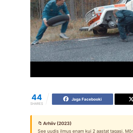
44
Jaga Facebooki
SHARES
📁 Arhiiv (2023)
See uudis ilmus enam kui 2 aastat tagasi. Mõn