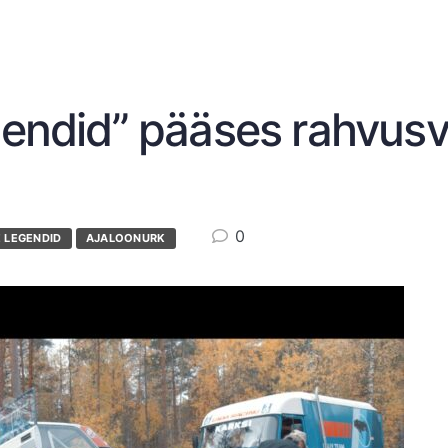
gendid” pääses rahvusv
0
E LEGENDID
AJALOONURK