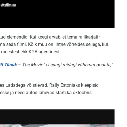
d elemendid. Kui keegi arvab, et tema rallikarjäär
ma seda filmi. Kõik muu on lihtne võrreldes sellega, kui
s meestest ehk KGB agentidest.
tt Tänak
– The Movie“ ei saagi midagi vähemat oodata,“
, kes Ladadega võistlevad. Rally Estoniaks kleepisid
sse ja need autod lähevad starti ka oktoobris