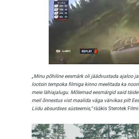
„Minu põhiline eesmärk oli jäädvustada ajaloo ja
lootsin tempoka filmiga kinno meelitada ka noori 
meie lähiajalugu. Mõlemad eesmärgid said täidet
meil õnnestus vist maalida väga värvikas pilt Eest
Liidu absurdses süsteemis,“
rääkis Sterotek Film