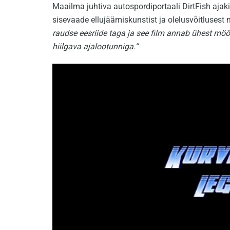
Maailma juhtiva autospordiportaali DirtFish ajak
sisevaade ellujäämiskunstist ja olelusvõitlusest
raudse eesriide taga ja see film annab ühest möö
hiilgava ajalootunniga.“