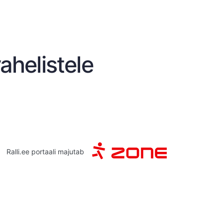
ahelistele
Ralli.ee portaali majutab