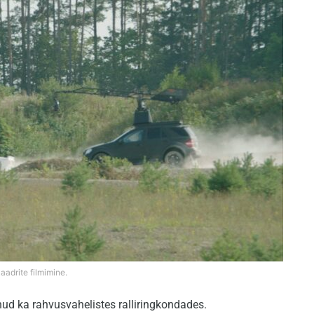
aadrite filmimine.
ud ka rahvusvahelistes ralliringkondades.