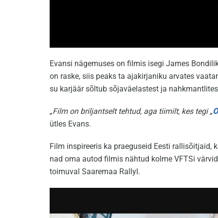
Evansi nägemuses on filmis isegi James Bondiliku
on raske, siis peaks ta ajakirjaniku arvates vaata
su karjäär sõltub sõjaväelastest ja nahkmantlite
„Film on briljantselt tehtud, aga tiimilt, kes tegi „
O
ütles Evans.
Film inspireeris ka praeguseid Eesti rallisõitjaid
nad oma autod filmis nähtud kolme VFTSi värvide
toimuval Saaremaa Rallyl.