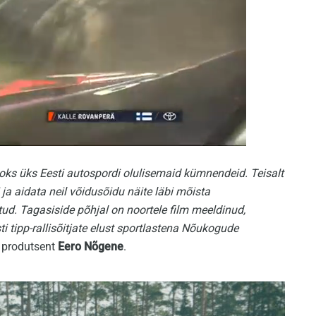
oks üks Eesti autospordi olulisemaid kümnendeid. Teisalt
ja aidata neil võidusõidu näite läbi mõista
ud. Tagasiside põhjal on noortele film meeldinud,
i tipp-rallisõitjate elust sportlastena Nõukogude
i produtsent
Eero Nõgene
.