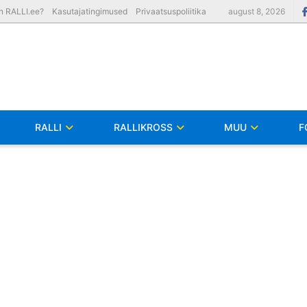
on RALLI.ee?
Kasutajatingimused
Privaatsuspoliitika
august 8, 2026
RALLI
RALLIKROSS
MUU
F