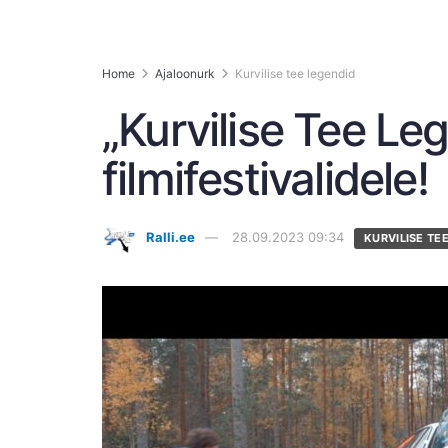
Home
Ajaloonurk
Kurvilise tee legendid
„Kurvilise Tee Le
filmifestivalidele!
Ralli.ee
28.09.2023 09:34
KURVILISE TE