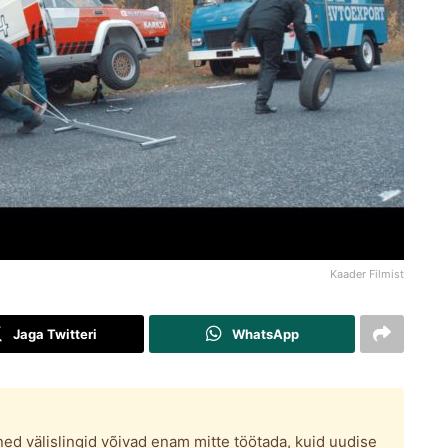
Kaader Filmist
Jaga Twitteri
WhatsApp
ed välislingid võivad enam mitte töötada, kuid uudise