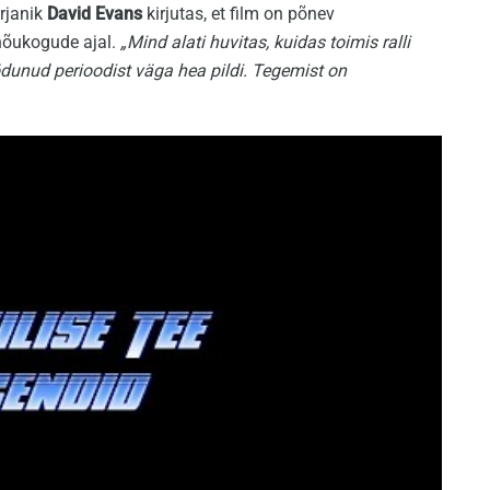
irjanik
David Evans
kirjutas, et film on põnev
 nõukogude ajal.
„Mind alati huvitas, kuidas toimis ralli
dunud perioodist väga hea pildi. Tegemist on