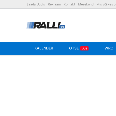
Saada Uudis
Reklaam
Kontakt
Meeskond
Mis või kes 
KALENDER
OTSE
WRC
UUS