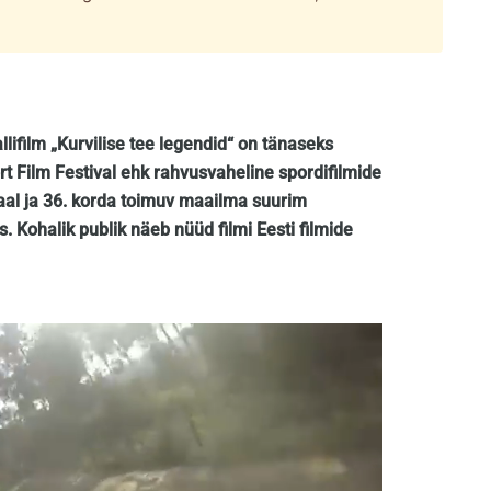
llifilm „Kurvilise tee legendid“ on tänaseks
port Film Festival ehk rahvusvaheline spordifilmide
maal ja 36. korda toimuv maailma suurim
. Kohalik publik näeb nüüd filmi Eesti filmide